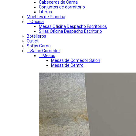
Cabeceros de Cama
Conjuntos de dormitorio
Literas
Muebles de Plancha
Oficina
Mesas Oficina Despacho Escritorios
Sillas Oficina Despacho Escritorio
Botelleros
Outlet
Sofas Cama
Salon Comedor
Mesas
Mesas de Comedor Salon
Mesas de Centro