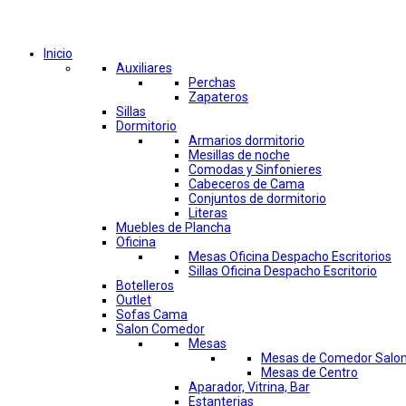
Comprar por categorías
Inicio
Auxiliares
Perchas
Zapateros
Sillas
Dormitorio
Armarios dormitorio
Mesillas de noche
Comodas y Sinfonieres
Cabeceros de Cama
Conjuntos de dormitorio
Literas
Muebles de Plancha
Oficina
Mesas Oficina Despacho Escritorios
Sillas Oficina Despacho Escritorio
Botelleros
Outlet
Sofas Cama
Salon Comedor
Mesas
Mesas de Comedor Salo
Mesas de Centro
Aparador, Vitrina, Bar
Estanterias