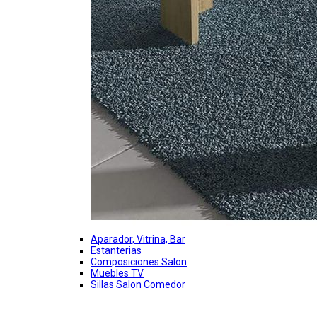
Aparador, Vitrina, Bar
Estanterias
Composiciones Salon
Muebles TV
Sillas Salon Comedor