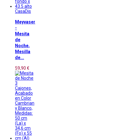
CasaDis
Meyvaser
-
Mesita
de
Noche,
Mesilla
de...
59,90 €