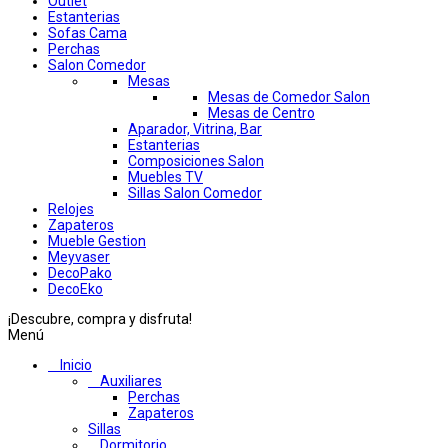
Outlet
Estanterias
Sofas Cama
Perchas
Salon Comedor
Mesas
Mesas de Comedor Salon
Mesas de Centro
Aparador, Vitrina, Bar
Estanterias
Composiciones Salon
Muebles TV
Sillas Salon Comedor
Relojes
Zapateros
Mueble Gestion
Meyvaser
DecoPako
DecoEko
¡Descubre, compra y disfruta!
Menú
Inicio
Auxiliares
Perchas
Zapateros
Sillas
Dormitorio