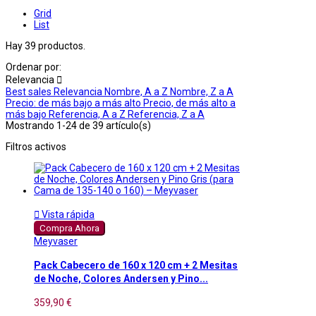
Grid
List
Hay 39 productos.
Ordenar por:
Relevancia

Best sales
Relevancia
Nombre, A a Z
Nombre, Z a A
Precio: de más bajo a más alto
Precio, de más alto a
más bajo
Referencia, A a Z
Referencia, Z a A
Mostrando 1-24 de 39 artículo(s)
Filtros activos

Vista rápida
Compra Ahora
Meyvaser
Pack Cabecero de 160 x 120 cm + 2 Mesitas
de Noche, Colores Andersen y Pino...
359,90 €