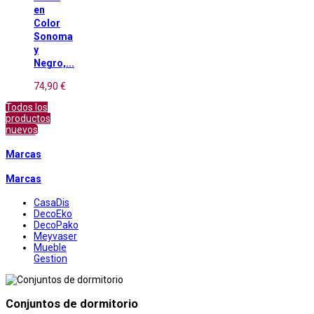
en
Color
Sonoma
y
Negro,...
74,90 €
Todos los
productos
nuevos
Marcas
Marcas
CasaDis
DecoEko
DecoPako
Meyvaser
Mueble
Gestion
Conjuntos de dormitorio