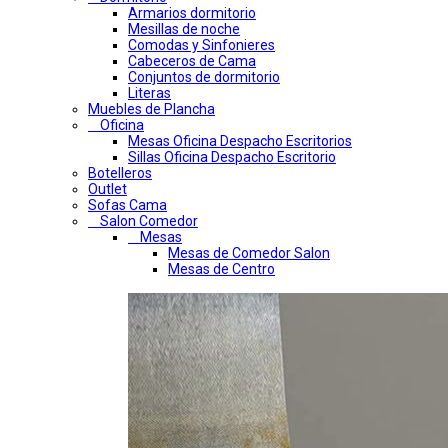
Armarios dormitorio
Mesillas de noche
Comodas y Sinfonieres
Cabeceros de Cama
Conjuntos de dormitorio
Literas
Muebles de Plancha
Oficina
Mesas Oficina Despacho Escritorios
Sillas Oficina Despacho Escritorio
Botelleros
Outlet
Sofas Cama
Salon Comedor
Mesas
Mesas de Comedor Salon
Mesas de Centro