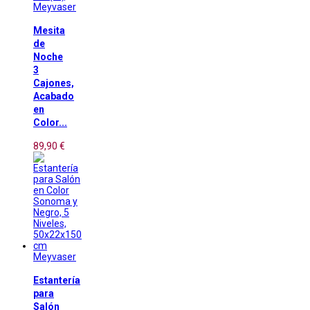
Meyvaser
Mesita
de
Noche
3
Cajones,
Acabado
en
Color...
89,90 €
Meyvaser
Estantería
para
Salón