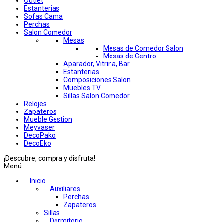
Outlet
Estanterias
Sofas Cama
Perchas
Salon Comedor
Mesas
Mesas de Comedor Salon
Mesas de Centro
Aparador, Vitrina, Bar
Estanterias
Composiciones Salon
Muebles TV
Sillas Salon Comedor
Relojes
Zapateros
Mueble Gestion
Meyvaser
DecoPako
DecoEko
¡Descubre, compra y disfruta!
Menú
Inicio
Auxiliares
Perchas
Zapateros
Sillas
Dormitorio