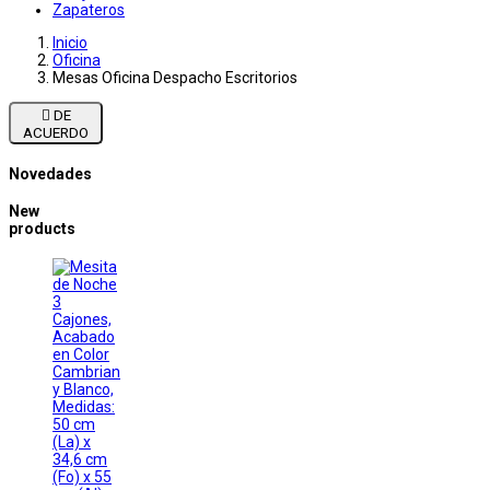
Zapateros
Inicio
Oficina
Mesas Oficina Despacho Escritorios

DE
ACUERDO
Novedades
New
products