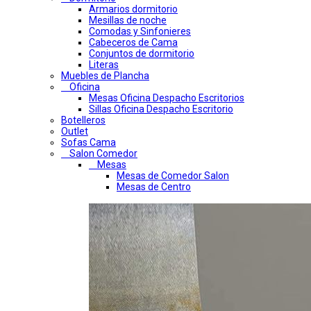
Armarios dormitorio
Mesillas de noche
Comodas y Sinfonieres
Cabeceros de Cama
Conjuntos de dormitorio
Literas
Muebles de Plancha
Oficina
Mesas Oficina Despacho Escritorios
Sillas Oficina Despacho Escritorio
Botelleros
Outlet
Sofas Cama
Salon Comedor
Mesas
Mesas de Comedor Salon
Mesas de Centro