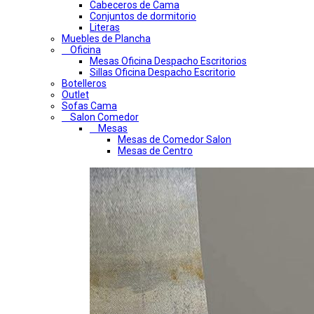
Cabeceros de Cama
Conjuntos de dormitorio
Literas
Muebles de Plancha
Oficina
Mesas Oficina Despacho Escritorios
Sillas Oficina Despacho Escritorio
Botelleros
Outlet
Sofas Cama
Salon Comedor
Mesas
Mesas de Comedor Salon
Mesas de Centro