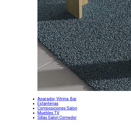
Aparador, Vitrina, Bar
Estanterias
Composiciones Salon
Muebles TV
Sillas Salon Comedor