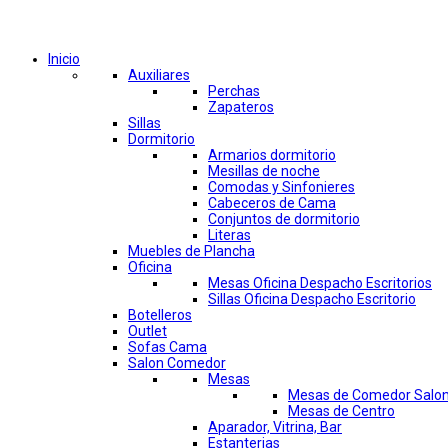
Comprar por categorías
Inicio
Auxiliares
Perchas
Zapateros
Sillas
Dormitorio
Armarios dormitorio
Mesillas de noche
Comodas y Sinfonieres
Cabeceros de Cama
Conjuntos de dormitorio
Literas
Muebles de Plancha
Oficina
Mesas Oficina Despacho Escritorios
Sillas Oficina Despacho Escritorio
Botelleros
Outlet
Sofas Cama
Salon Comedor
Mesas
Mesas de Comedor Salo
Mesas de Centro
Aparador, Vitrina, Bar
Estanterias