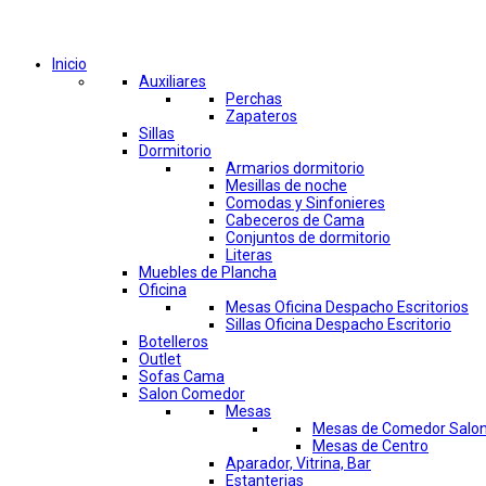
Comprar por categorías
Inicio
Auxiliares
Perchas
Zapateros
Sillas
Dormitorio
Armarios dormitorio
Mesillas de noche
Comodas y Sinfonieres
Cabeceros de Cama
Conjuntos de dormitorio
Literas
Muebles de Plancha
Oficina
Mesas Oficina Despacho Escritorios
Sillas Oficina Despacho Escritorio
Botelleros
Outlet
Sofas Cama
Salon Comedor
Mesas
Mesas de Comedor Salo
Mesas de Centro
Aparador, Vitrina, Bar
Estanterias