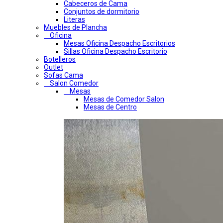
Cabeceros de Cama
Conjuntos de dormitorio
Literas
Muebles de Plancha
Oficina
Mesas Oficina Despacho Escritorios
Sillas Oficina Despacho Escritorio
Botelleros
Outlet
Sofas Cama
Salon Comedor
Mesas
Mesas de Comedor Salon
Mesas de Centro