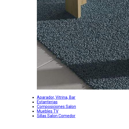
Aparador, Vitrina, Bar
Estanterias
Composiciones Salon
Muebles TV
Sillas Salon Comedor