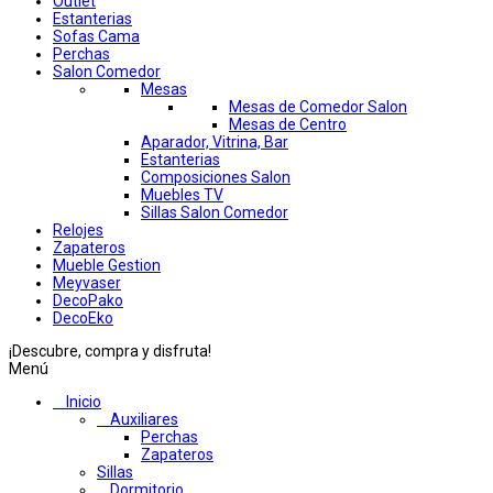
Outlet
Estanterias
Sofas Cama
Perchas
Salon Comedor
Mesas
Mesas de Comedor Salon
Mesas de Centro
Aparador, Vitrina, Bar
Estanterias
Composiciones Salon
Muebles TV
Sillas Salon Comedor
Relojes
Zapateros
Mueble Gestion
Meyvaser
DecoPako
DecoEko
¡Descubre, compra y disfruta!
Menú
Inicio
Auxiliares
Perchas
Zapateros
Sillas
Dormitorio