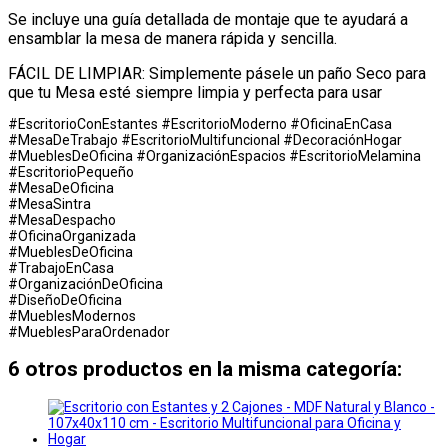
Se incluye una guía detallada de montaje que te ayudará a
ensamblar la mesa de manera rápida y sencilla.
FÁCIL DE LIMPIAR: Simplemente pásele un paño Seco para
que tu Mesa esté siempre limpia y perfecta para usar
#EscritorioConEstantes #EscritorioModerno #OficinaEnCasa
#MesaDeTrabajo #EscritorioMultifuncional #DecoraciónHogar
#MueblesDeOficina #OrganizaciónEspacios #EscritorioMelamina
#EscritorioPequeño
#MesaDeOficina
#MesaSintra
#MesaDespacho
#OficinaOrganizada
#MueblesDeOficina
#TrabajoEnCasa
#OrganizaciónDeOficina
#DiseñoDeOficina
#MueblesModernos
#MueblesParaOrdenador
6 otros productos en la misma categoría: