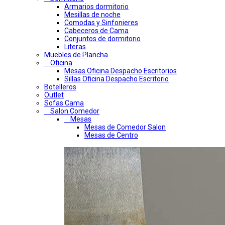
Armarios dormitorio
Mesillas de noche
Comodas y Sinfonieres
Cabeceros de Cama
Conjuntos de dormitorio
Literas
Muebles de Plancha
Oficina
Mesas Oficina Despacho Escritorios
Sillas Oficina Despacho Escritorio
Botelleros
Outlet
Sofas Cama
Salon Comedor
Mesas
Mesas de Comedor Salon
Mesas de Centro