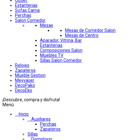
Outlet
Estanterias
Sofas Cama
Perchas
Salon Comedor
Mesas
Mesas de Comedor Salon
Mesas de Centro
Aparador, Vitrina, Bar
Estanterias
Composiciones Salon
Muebles TV
Sillas Salon Comedor
Relojes
Zapateros
Mueble Gestion
Meyvaser
DecoPako
DecoEko
¡Descubre, compra y disfruta!
Menú
Inicio
Auxiliares
Perchas
Zapateros
Sillas
Dormitorio