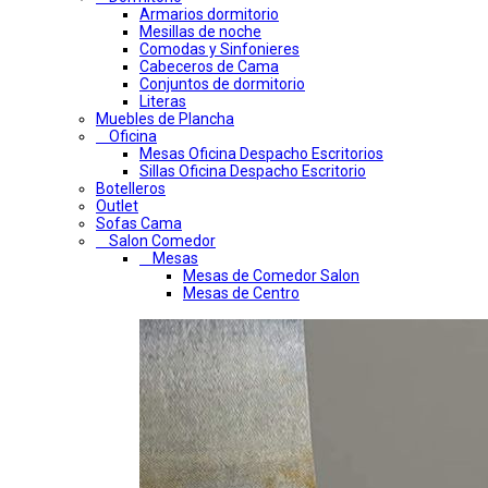
Armarios dormitorio
Mesillas de noche
Comodas y Sinfonieres
Cabeceros de Cama
Conjuntos de dormitorio
Literas
Muebles de Plancha
Oficina
Mesas Oficina Despacho Escritorios
Sillas Oficina Despacho Escritorio
Botelleros
Outlet
Sofas Cama
Salon Comedor
Mesas
Mesas de Comedor Salon
Mesas de Centro