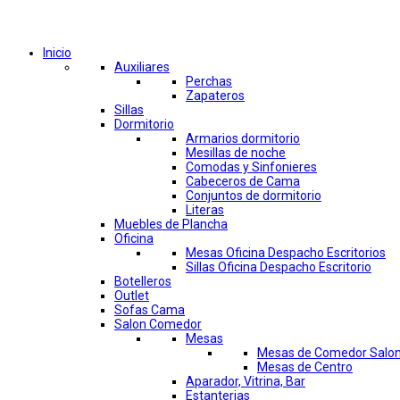
Comprar por categorías
Inicio
Auxiliares
Perchas
Zapateros
Sillas
Dormitorio
Armarios dormitorio
Mesillas de noche
Comodas y Sinfonieres
Cabeceros de Cama
Conjuntos de dormitorio
Literas
Muebles de Plancha
Oficina
Mesas Oficina Despacho Escritorios
Sillas Oficina Despacho Escritorio
Botelleros
Outlet
Sofas Cama
Salon Comedor
Mesas
Mesas de Comedor Salo
Mesas de Centro
Aparador, Vitrina, Bar
Estanterias