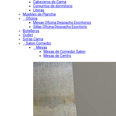
Cabeceros de Cama
Conjuntos de dormitorio
Literas
Muebles de Plancha
Oficina
Mesas Oficina Despacho Escritorios
Sillas Oficina Despacho Escritorio
Botelleros
Outlet
Sofas Cama
Salon Comedor
Mesas
Mesas de Comedor Salon
Mesas de Centro