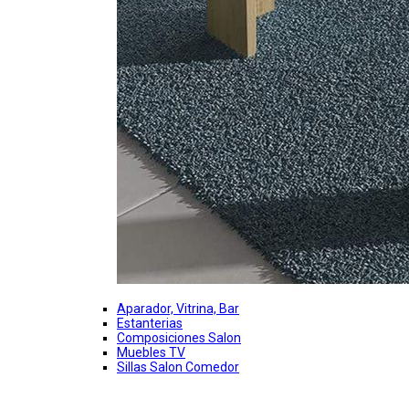
Aparador, Vitrina, Bar
Estanterias
Composiciones Salon
Muebles TV
Sillas Salon Comedor