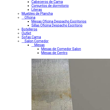
Cabeceros de Cama
Conjuntos de dormitorio
Literas
Muebles de Plancha
Oficina
Mesas Oficina Despacho Escritorios
Sillas Oficina Despacho Escritorio
Botelleros
Outlet
Sofas Cama
Salon Comedor
Mesas
Mesas de Comedor Salon
Mesas de Centro