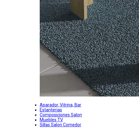
Aparador, Vitrina, Bar
Estanterias
Composiciones Salon
Muebles TV
Sillas Salon Comedor