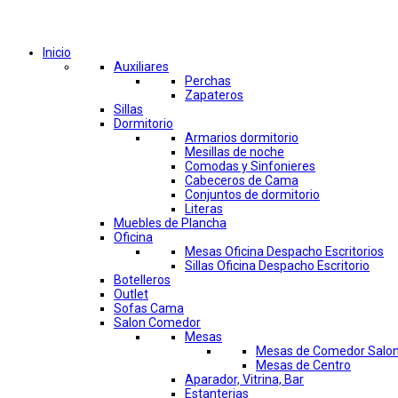
Comprar por categorías
Inicio
Auxiliares
Perchas
Zapateros
Sillas
Dormitorio
Armarios dormitorio
Mesillas de noche
Comodas y Sinfonieres
Cabeceros de Cama
Conjuntos de dormitorio
Literas
Muebles de Plancha
Oficina
Mesas Oficina Despacho Escritorios
Sillas Oficina Despacho Escritorio
Botelleros
Outlet
Sofas Cama
Salon Comedor
Mesas
Mesas de Comedor Salo
Mesas de Centro
Aparador, Vitrina, Bar
Estanterias