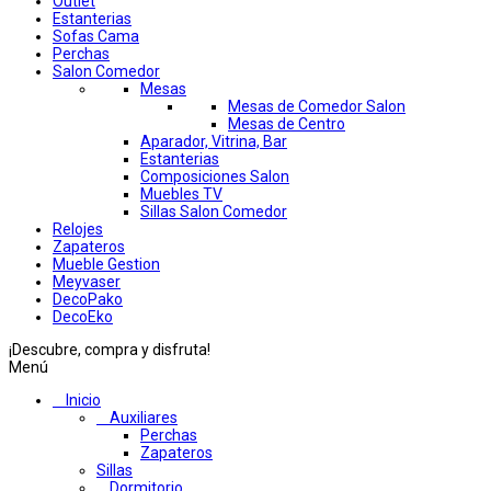
Outlet
Estanterias
Sofas Cama
Perchas
Salon Comedor
Mesas
Mesas de Comedor Salon
Mesas de Centro
Aparador, Vitrina, Bar
Estanterias
Composiciones Salon
Muebles TV
Sillas Salon Comedor
Relojes
Zapateros
Mueble Gestion
Meyvaser
DecoPako
DecoEko
¡Descubre, compra y disfruta!
Menú
Inicio
Auxiliares
Perchas
Zapateros
Sillas
Dormitorio