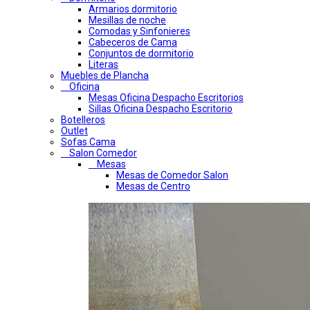
Armarios dormitorio
Mesillas de noche
Comodas y Sinfonieres
Cabeceros de Cama
Conjuntos de dormitorio
Literas
Muebles de Plancha
Oficina
Mesas Oficina Despacho Escritorios
Sillas Oficina Despacho Escritorio
Botelleros
Outlet
Sofas Cama
Salon Comedor
Mesas
Mesas de Comedor Salon
Mesas de Centro