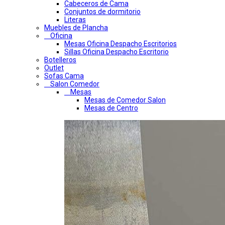
Cabeceros de Cama
Conjuntos de dormitorio
Literas
Muebles de Plancha
Oficina
Mesas Oficina Despacho Escritorios
Sillas Oficina Despacho Escritorio
Botelleros
Outlet
Sofas Cama
Salon Comedor
Mesas
Mesas de Comedor Salon
Mesas de Centro