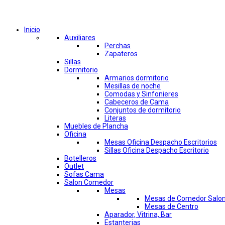
Comprar por categorías
Inicio
Auxiliares
Perchas
Zapateros
Sillas
Dormitorio
Armarios dormitorio
Mesillas de noche
Comodas y Sinfonieres
Cabeceros de Cama
Conjuntos de dormitorio
Literas
Muebles de Plancha
Oficina
Mesas Oficina Despacho Escritorios
Sillas Oficina Despacho Escritorio
Botelleros
Outlet
Sofas Cama
Salon Comedor
Mesas
Mesas de Comedor Salo
Mesas de Centro
Aparador, Vitrina, Bar
Estanterias