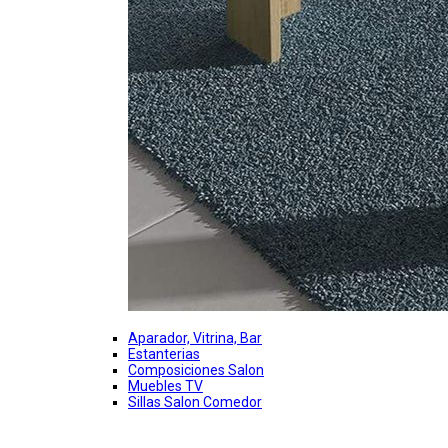
Aparador, Vitrina, Bar
Estanterias
Composiciones Salon
Muebles TV
Sillas Salon Comedor