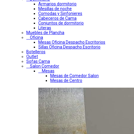
Armarios dormitorio
Mesillas de noche
Comodas y Sinfonieres
Cabeceros de Cama
Conjuntos de dormitorio
Literas
Muebles de Plancha
Oficina
Mesas Oficina Despacho Escritorios
Sillas Oficina Despacho Escritorio
Botelleros
Outlet
Sofas Cama
Salon Comedor
Mesas
Mesas de Comedor Salon
Mesas de Centro