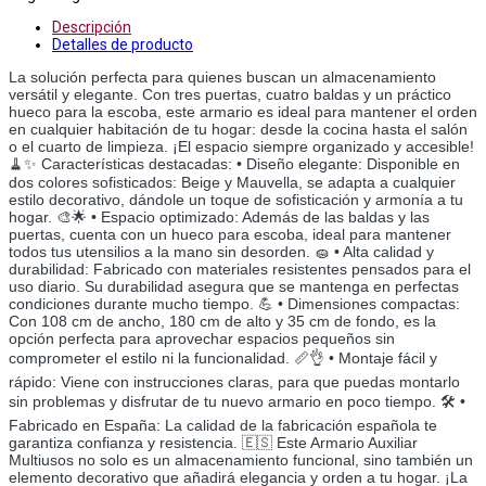
Descripción
Detalles de producto
La solución perfecta para quienes buscan un almacenamiento
versátil y elegante. Con tres puertas, cuatro baldas y un práctico
hueco para la escoba, este armario es ideal para mantener el orden
en cualquier habitación de tu hogar: desde la cocina hasta el salón
o el cuarto de limpieza. ¡El espacio siempre organizado y accesible!
🧹✨ Características destacadas: • Diseño elegante: Disponible en
dos colores sofisticados: Beige y Mauvella, se adapta a cualquier
estilo decorativo, dándole un toque de sofisticación y armonía a tu
hogar. 🎨🌟 • Espacio optimizado: Además de las baldas y las
puertas, cuenta con un hueco para escoba, ideal para mantener
todos tus utensilios a la mano sin desorden. 🧽 • Alta calidad y
durabilidad: Fabricado con materiales resistentes pensados para el
uso diario. Su durabilidad asegura que se mantenga en perfectas
condiciones durante mucho tiempo. 💪 • Dimensiones compactas:
Con 108 cm de ancho, 180 cm de alto y 35 cm de fondo, es la
opción perfecta para aprovechar espacios pequeños sin
comprometer el estilo ni la funcionalidad. 📏👌 • Montaje fácil y
rápido: Viene con instrucciones claras, para que puedas montarlo
sin problemas y disfrutar de tu nuevo armario en poco tiempo. 🛠️ •
Fabricado en España: La calidad de la fabricación española te
garantiza confianza y resistencia. 🇪🇸 Este Armario Auxiliar
Multiusos no solo es un almacenamiento funcional, sino también un
elemento decorativo que añadirá elegancia y orden a tu hogar. ¡La