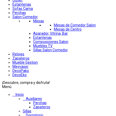
Outlet
Estanterias
Sofas Cama
Perchas
Salon Comedor
Mesas
Mesas de Comedor Salon
Mesas de Centro
Aparador, Vitrina, Bar
Estanterias
Composiciones Salon
Muebles TV
Sillas Salon Comedor
Relojes
Zapateros
Mueble Gestion
Meyvaser
DecoPako
DecoEko
¡Descubre, compra y disfruta!
Menú
Inicio
Auxiliares
Perchas
Zapateros
Sillas
Dormitorio