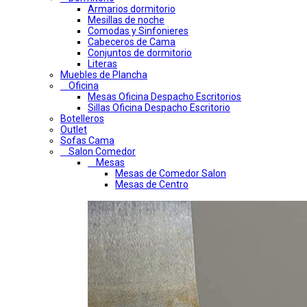
Armarios dormitorio
Mesillas de noche
Comodas y Sinfonieres
Cabeceros de Cama
Conjuntos de dormitorio
Literas
Muebles de Plancha
Oficina
Mesas Oficina Despacho Escritorios
Sillas Oficina Despacho Escritorio
Botelleros
Outlet
Sofas Cama
Salon Comedor
Mesas
Mesas de Comedor Salon
Mesas de Centro