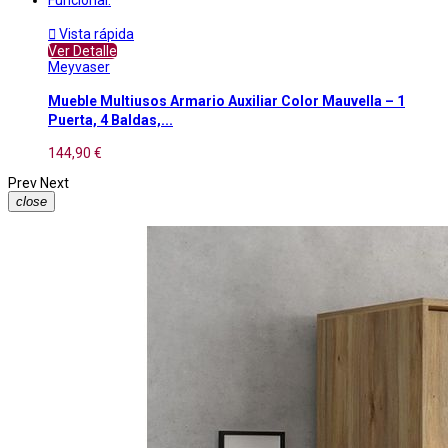

Vista rápida
Ver Detalle
Meyvaser
Mueble Multiusos Armario Auxiliar Color Mauvella – 1
Puerta, 4 Baldas,...
144,90 €
Prev
Next
close