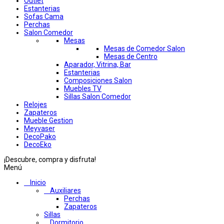
Outlet
Estanterias
Sofas Cama
Perchas
Salon Comedor
Mesas
Mesas de Comedor Salon
Mesas de Centro
Aparador, Vitrina, Bar
Estanterias
Composiciones Salon
Muebles TV
Sillas Salon Comedor
Relojes
Zapateros
Mueble Gestion
Meyvaser
DecoPako
DecoEko
¡Descubre, compra y disfruta!
Menú
Inicio
Auxiliares
Perchas
Zapateros
Sillas
Dormitorio