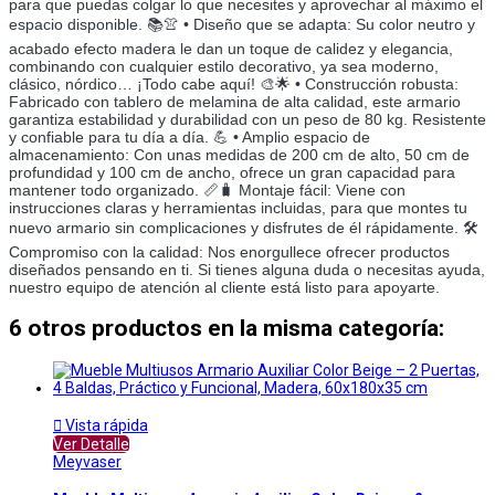
para que puedas colgar lo que necesites y aprovechar al máximo el
espacio disponible. 📚👚 • Diseño que se adapta: Su color neutro y
acabado efecto madera le dan un toque de calidez y elegancia,
combinando con cualquier estilo decorativo, ya sea moderno,
clásico, nórdico… ¡Todo cabe aquí! 🎨🌟 • Construcción robusta:
Fabricado con tablero de melamina de alta calidad, este armario
garantiza estabilidad y durabilidad con un peso de 80 kg. Resistente
y confiable para tu día a día. 💪 • Amplio espacio de
almacenamiento: Con unas medidas de 200 cm de alto, 50 cm de
profundidad y 100 cm de ancho, ofrece un gran capacidad para
mantener todo organizado. 📏🧳 Montaje fácil: Viene con
instrucciones claras y herramientas incluidas, para que montes tu
nuevo armario sin complicaciones y disfrutes de él rápidamente. 🛠️
Compromiso con la calidad: Nos enorgullece ofrecer productos
diseñados pensando en ti. Si tienes alguna duda o necesitas ayuda,
nuestro equipo de atención al cliente está listo para apoyarte.
6 otros productos en la misma categoría:

Vista rápida
Ver Detalle
Meyvaser